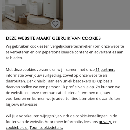
DOORGROEI BABYKAMER «BOCCA
DEZE WEBSITE MAAKT GEBRUIK VAN COOKIES
NOVA» 3-DELIG | MEEGROEIBED,
COMMODE EN KAST | WIT
Wij gebruiken cookies (en vergelijkbare technieken) om onze website
te verbeteren en om gepersonaliseerde content en advertenties aan
1099,
1249,
95
85
te bieden.
Met deze cookies verzamelen wij – samen met onze
11 partners
–
informatie over jouw surfgedrag, zowel op onze website als
daarbuiten. Denk hierbij aan een uniek bezoekers ID. Op basis
daarvan stellen we een persoonlijk profiel van je op. Zo kunnen we
de website en onze communicatie beter afstemmen op jouw
1 - 3 van 3 resultaten
voorkeuren en kunnen we je advertenties laten zien die aansluiten
bij jouw interesses.
Wil jij je voorkeuren wijzigen? Je vindt de cookie-instellingen in de
footer van de website. Voor meer informatie, lees ons
privacy-
en
VEEL BERGRUIMTE IN EEN
cookiebeleid.
Toon cookiedetails.