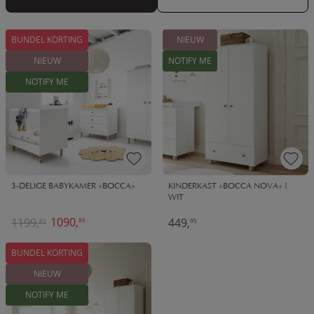
morgen in huis. Of kies zelf een leverdatum.
BUNDEL KORTING
NIEUW
NIEUW
NOTIFY ME
NOTIFY ME
3-DELIGE BABYKAMER «BOCCA»
KINDERKAST «BOCCA NOVA» |
WIT
1090,
1199,
449,
86
85
95
BUNDEL KORTING
NIEUW
NOTIFY ME