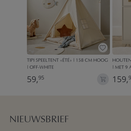
.
TIPI SPEELTENT «ÉTÉ» | 158 CM HOOG
HOUTEN 
| OFF-WHITE
| MET 9 
59,
159,
95
NIEUWSBRIEF