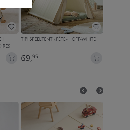
 |
TIPI SPEELTENT «FÊTE» | OFF-WHITE
BOEKENKIST
OIRES
69,
54,
95
95