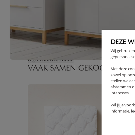
DEZE W
Wij gebruiken
gepersonalise
High-contrast mode
VAAK SAMEN GEKOCHT
Met deze coo
zowel op onze
stellen we ee
afstemmen op 
interesses.
Wil jij je voo
informatie, l