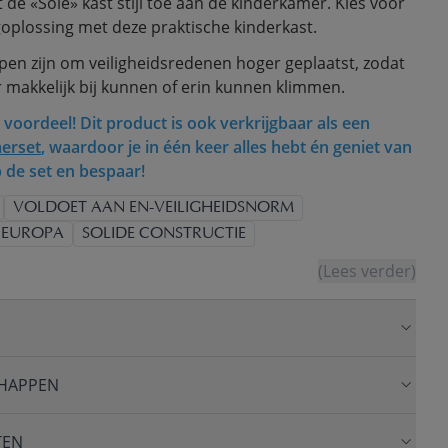
t de «Soie» kast stijl toe aan de kinderkamer. Kies voor
oplossing met deze praktische kinderkast.
pen zijn om veiligheidsredenen hoger geplaatst, zodat
 makkelijk bij kunnen of erin kunnen klimmen.
 voordeel! Dit product is ook verkrijgbaar als een
erset
, waardoor je in één keer alles hebt én geniet van
p de set en bespaar!
VOLDOET AAN EN-VEILIGHEIDSNORM
 EUROPA
SOLIDE CONSTRUCTIE
(Lees verder)
HAPPEN
TEN