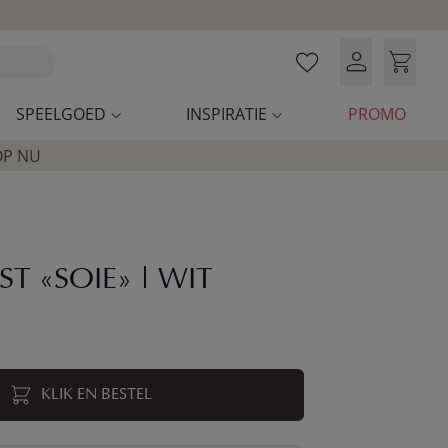
SPEELGOED
INSPIRATIE
PROMO
OP NU
T «SOIE» | WIT
KLIK EN BESTEL