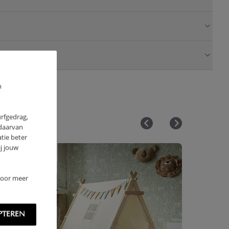
m
urfgedrag,
 daarvan
tie beter
j jouw
 Voor meer
PTEREN