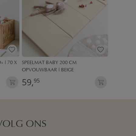
 | 70 X
SPEELMAT BABY 200 CM
ANTI-ALLE
OPVOUWBAAR | BEIGE
59,
24,
95
95
VOLG ONS