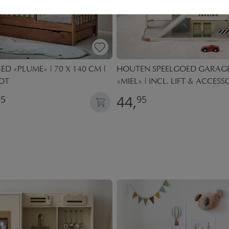
ED «PLUME» | 70 X 140 CM |
HOUTEN SPEELGOED GARAGE
OT
«MIEL» | INCL. LIFT & ACCESS
44,
95
95