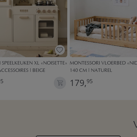
SPEELKEUKEN XL «NOISETTE»
MONTESSORI VLOERBED «NID»
ACCESSOIRES | BEIGE
140 CM | NATUREL
179,
95
95