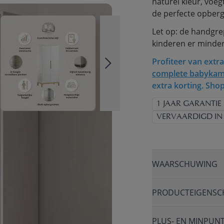
naturel kleur, voeg
de perfecte opberg
Let op: de handgre
kinderen er minder
Profiteer van extra
complete babykam
extra korting. Sho
1 JAAR GARANTIE
VERVAARDIGD IN
WAARSCHUWING
PRODUCTEIGENSC
PLUS- EN MINPUN