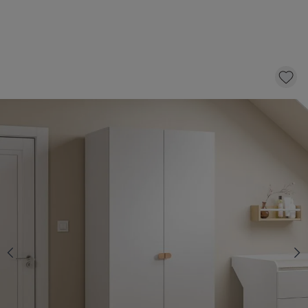
KLEDINGKAST «ÉTOILE» | WIT
350,-
KLIK EN BESTEL
Snelle levering
Voor 21:00 besteld, dezelfde dag
verzonden