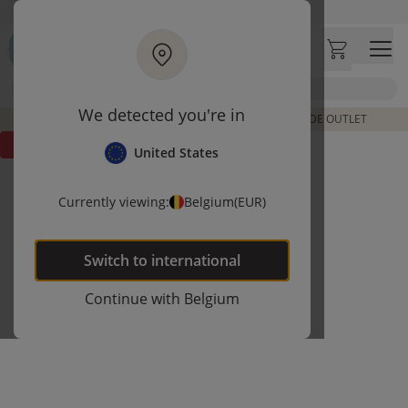
Ga naar hoofdinhoud
Bezoek onze concept store
Klantbeoordelingen
4,54/5
Zoek
We detected you're in
DE LAATSTE ITEMS UIT VORIGE COLLECTIES | SHOP DE OUTLET
Outlet
United States
Currently viewing:
Belgium
(EUR)
Switch to
international
Continue with
Belgium