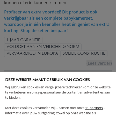
kunnen of erin kunnen klimmen.
Profiteer van extra voordeel! Dit product is ook
verkrijgbaar als een
complete babykamerset
,
waardoor je in één keer alles hebt én geniet van extra
korting. Shop de set en bespaar!
1 JAAR GARANTIE
VOLDOET AAN EN-VEILIGHEIDSNORM
VERVAARDIGD IN EUROPA
SOLIDE CONSTRUCTIE
(Lees verder)
WAARSCHUWING
DEZE WEBSITE MAAKT GEBRUIK VAN COOKIES
Wij gebruiken cookies (en vergelijkbare technieken) om onze website
te verbeteren en om gepersonaliseerde content en advertenties aan
PRODUCTEIGENSCHAPPEN
te bieden.
PLUS- EN MINPUNTEN
Met deze cookies verzamelen wij – samen met onze
11 partners
–
informatie over jouw surfgedrag, zowel op onze website als