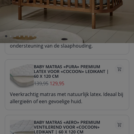
BABY MATRAS «NOVA» PREMIUM
SCHUIM VOOR «COCOON» LEDIKANT
| 60 X 120 CM
99,95
89,95
Stevig matras van duurzaam schuim. Voor goede
ondersteuning van de slaaphouding.
BABY MATRAS «PURA» PREMIUM
LATEX VOOR «COCOON» LEDIKANT |
60 X 120 CM
139,95
129,95
Veerkrachtig matras met natuurlijk latex. Ideaal bij
allergieën of een gevoelige huid.
BABY MATRAS «AERO» PREMIUM
VENTILEREND VOOR «COCOON»
LEDIKANT | 60 X 120 CM