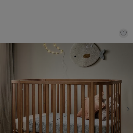
OVAAL LEDIKANT «COCOON» | 60X120 CM
| WALNOOT
299,
95
KLIK EN BESTEL
Op voorraad
Kies een Cocoon matras met 10 € korting