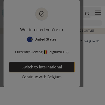
Ga naar hoofdinhoud
Bezoek onze concept store
Klantbeoordelingen
4,54/5
Zoek
We detected you're in
DE LAATSTE ITEMS UIT VORIGE COLLECTIES | SHOP DE OUTLET
United States
Bekijk in 3D
Currently viewing:
Belgium
(EUR)
Switch to
international
Continue with
Belgium