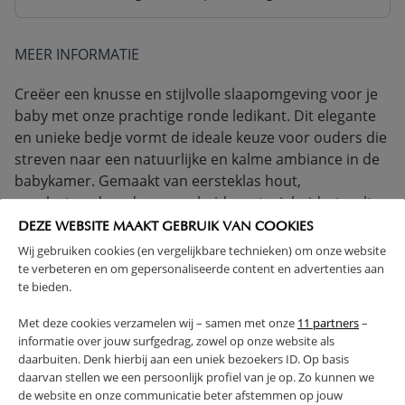
MEER INFORMATIE
Creëer een knusse en stijlvolle slaapomgeving voor je
baby met onze prachtige ronde ledikant. Dit elegante
en unieke bedje vormt de ideale keuze voor ouders die
streven naar een natuurlijke en kalme ambiance in de
babykamer. Gemaakt van eersteklas hout,
geselecteerd op duurzaamheid en stevigheid, straalt
dit bedje met zijn natuurlijke walnootafwerking een
DEZE WEBSITE MAAKT GEBRUIK VAN COOKIES
warme sfeer uit, terwijl het tegelijk de robuuste
Wij gebruiken cookies (en vergelijkbare technieken) om onze website
kwaliteit benadrukt. Het ontwerp is volledig rond en
te verbeteren en om gepersonaliseerde content en advertenties aan
te bieden.
vrij van scherpe hoeken, wat bijdraagt aan een veilige
slaapomgeving voor je baby. Bovendien zijn de
Met deze cookies verzamelen wij – samen met onze
11 partners
–
hoogteniveaus van het bedje verstelbaar, waardoor
informatie over jouw surfgedrag, zowel op onze website als
het meegroeit met je kindje.
daarbuiten. Denk hierbij aan een uniek bezoekers ID. Op basis
daarvan stellen we een persoonlijk profiel van je op. Zo kunnen we
VOLDOET AAN EN-VEILIGHEIDSNORM
de website en onze communicatie beter afstemmen op jouw