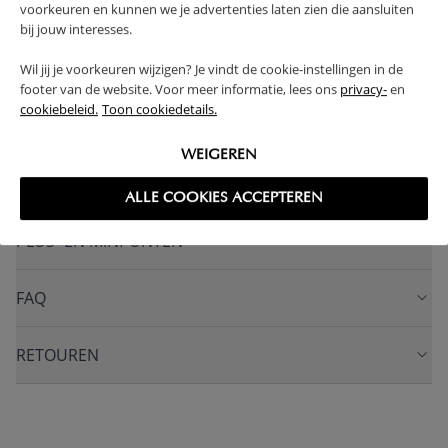
VERVAARDIGD UIT MASSIEF HOUT
voorkeuren en kunnen we je advertenties laten zien die aansluiten
bij jouw interesses.
SOLIDE CONSTRUCTIE
IN HOOGTE VERSTELBAAR
(Lees verder)
Wil jij je voorkeuren wijzigen? Je vindt de cookie-instellingen in de
footer van de website. Voor meer informatie, lees ons
privacy-
en
cookiebeleid.
Toon cookiedetails.
WAARSCHUWING
WEIGEREN
PRODUCTEIGENSCHAPPEN
ALLE COOKIES ACCEPTEREN
PLUS- EN MINPUNTEN
FAQ
RETOUREN