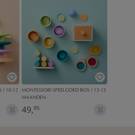
| 10-12
MONTESSORI SPEELGOED BOX | 13-15
MONTESSOR
MAANDEN
MAANDEN
49,
49,
95
95