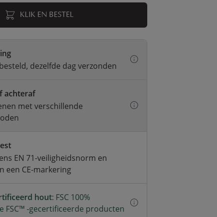
KLIK EN BESTEL
ring
besteld, dezelfde dag verzonden
f achteraf
kenen met verschillende
hoden
test
ens EN 71-veiligheidsnorm en
an een CE-markering
tificeerd hout
: FSC 100%
e FSC™ -gecertificeerde producten