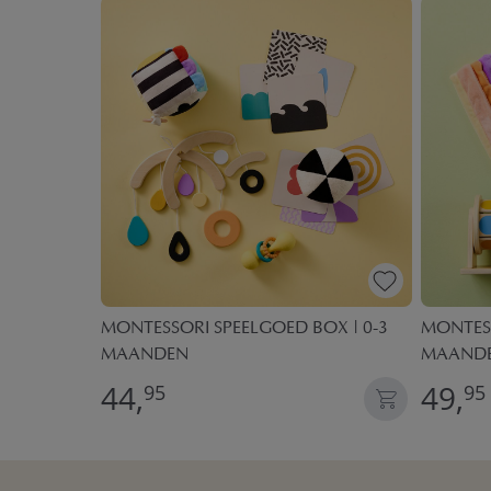
«FORÊT» |
MONTESSORI SPEELGOED BOX | 0-3
MONTESS
MAANDEN
MAAND
44,
49,
95
95