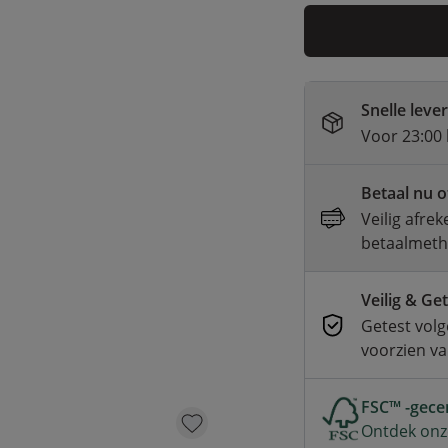
Snelle leve
Voor 23:00 
Betaal nu o
Veilig afre
betaalmet
Veilig & Ge
Getest volg
voorzien v
FSC™ -gecer
Ontdek onz