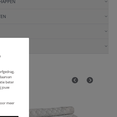
HAPPEN
TEN
m
urfgedrag,
 daarvan
tie beter
j jouw
 Voor meer