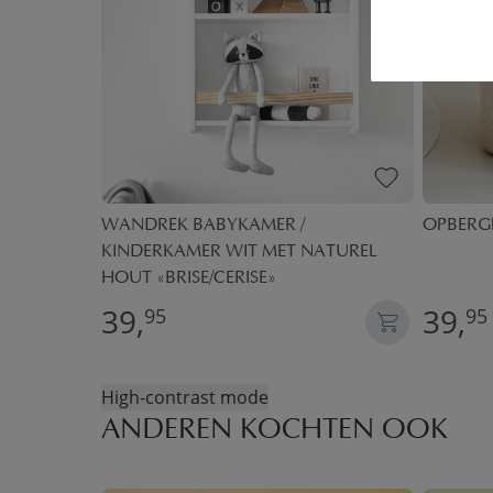
RE» |
WANDREK BABYKAMER /
OPBERGP
KINDERKAMER WIT MET NATUREL
HOUT «BRISE/CERISE»
39,
39,
95
95
High-contrast mode
ANDEREN KOCHTEN OOK