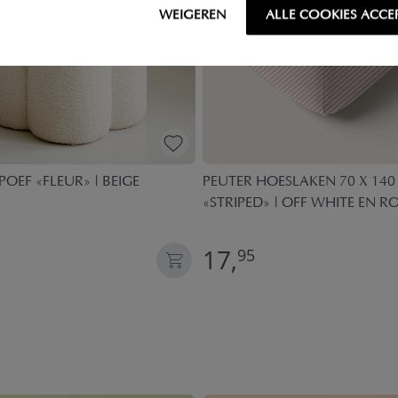
WEIGEREN
ALLE COOKIES ACCE
OEF «FLEUR» | BEIGE
PEUTER HOESLAKEN 70 X 140
«STRIPED» | OFF WHITE EN R
17,
95