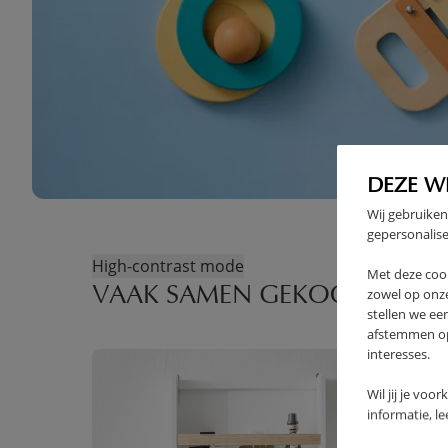
DEZE W
Wij gebruiken
gepersonalise
High-contrast mode
Met deze coo
VAAK SAMEN GEKOCHT
zowel op onze
stellen we ee
afstemmen op 
interesses.
Wil jij je voo
informatie, l