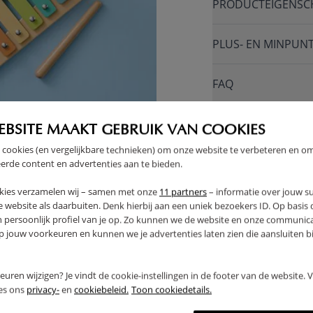
PRODUCTEIGENSC
PLUS- EN MINPUN
FAQ
RETOUREN
EBSITE MAAKT GEBRUIK VAN COOKIES
 cookies (en vergelijkbare technieken) om onze website te verbeteren en o
erde content en advertenties aan te bieden.
kies verzamelen wij – samen met onze
11 partners
– informatie over jouw s
 website als daarbuiten. Denk hierbij aan een uniek bezoekers ID. Op basis
n persoonlijk profiel van je op. Zo kunnen we de website en onze communica
jouw voorkeuren en kunnen we je advertenties laten zien die aansluiten bi
rkeuren wijzigen? Je vindt de cookie-instellingen in de footer van de website.
ees ons
privacy-
en
cookiebeleid.
Toon cookiedetails.