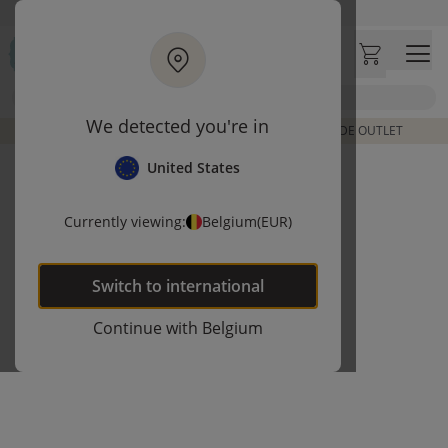
Ga naar hoofdinhoud
Bezoek onze concept store
Klantbeoordelingen
4,57/5
Zoek
We detected you're in
DE LAATSTE ITEMS UIT VORIGE COLLECTIES | SHOP DE OUTLET
United States
Currently viewing:
Belgium
(EUR)
Switch to
international
Continue with
Belgium