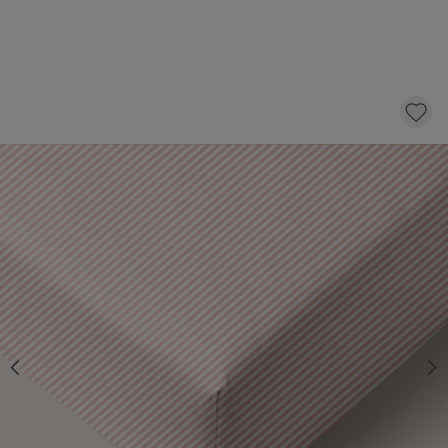
PEUTER HOESLAKEN 70 X 140 CM «STRIPED»
| OFF WHITE EN ROZE
17,
95
KLIK EN BESTEL
Aantal
Op voorraad