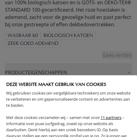
van 100% biologisch katoen en is GOTS- en OEKO-TEX®
STANDARD 100-gecertificeerd. Het roze hoeslaken is
ademend, zacht voor de gevoelige huid en past perfect
bij onze gestreepte of effen dekbedovertrekken.
WASBAAR 60
BIOLOGISCH KATOEN
ZEER GOED ADEMEND
(Lees verder)
PRODUCTEIGENSCHAPPEN
DEZE WEBSITE MAAKT GEBRUIK VAN COOKIES
PLUS- EN MINPUNTEN
Wij gebruiken cookies (en vergelijkbare technieken) om onze website
te verbeteren en om gepersonaliseerde content en advertenties aan
te bieden.
FAQ
Met deze cookies verzamelen wij – samen met onze
11 partners
–
informatie over jouw surfgedrag, zowel op onze website als
RETOUREN
daarbuiten. Denk hierbij aan een uniek bezoekers ID. Op basis
daarvan stellen we een persoonlijk profiel van je op. Zo kunnen we