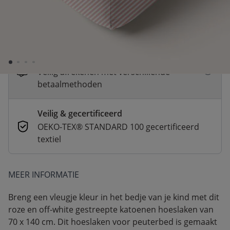
Snelle levering
Voor 23:00 besteld, dezelfde dag
verzonden
Betaal nu of achteraf
Veilig afrekenen met verschillende
betaalmethoden
Veilig & gecertificeerd
OEKO-TEX® STANDARD 100 gecertificeerd
textiel
MEER INFORMATIE
Breng een vleugje kleur in het bedje van je kind met dit
roze en off-white gestreepte katoenen hoeslaken van
70 x 140 cm. Dit hoeslaken voor peuterbed is gemaakt