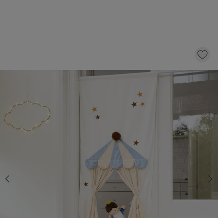
POPPENKAST VOOR DEUR «LÉGENDE»
49,
95
KLIK EN BESTEL
Op voorraad
Snelle levering