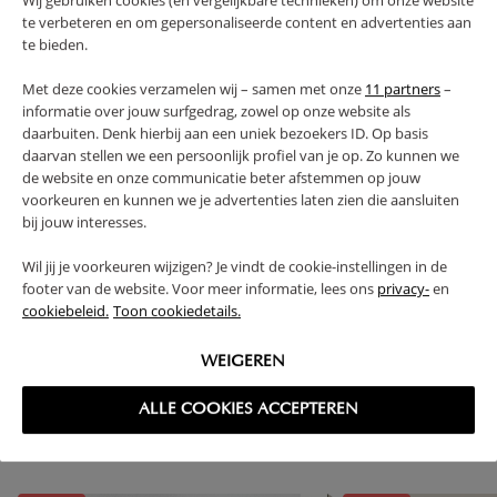
Wij gebruiken cookies (en vergelijkbare technieken) om onze website
WAARSCHUWING
te verbeteren en om gepersonaliseerde content en advertenties aan
te bieden.
PRODUCTEIGENSCHAPPEN
Met deze cookies verzamelen wij – samen met onze
11 partners
–
informatie over jouw surfgedrag, zowel op onze website als
daarbuiten. Denk hierbij aan een uniek bezoekers ID. Op basis
PLUS- EN MINPUNTEN
daarvan stellen we een persoonlijk profiel van je op. Zo kunnen we
de website en onze communicatie beter afstemmen op jouw
voorkeuren en kunnen we je advertenties laten zien die aansluiten
FAQ
bij jouw interesses.
Wil jij je voorkeuren wijzigen? Je vindt de cookie-instellingen in de
RETOUREN
footer van de website. Voor meer informatie, lees ons
privacy-
en
cookiebeleid.
Toon cookiedetails.
WEIGEREN
High-contrast mode
ALLE COOKIES ACCEPTEREN
VAAK SAMEN GEKOCHT