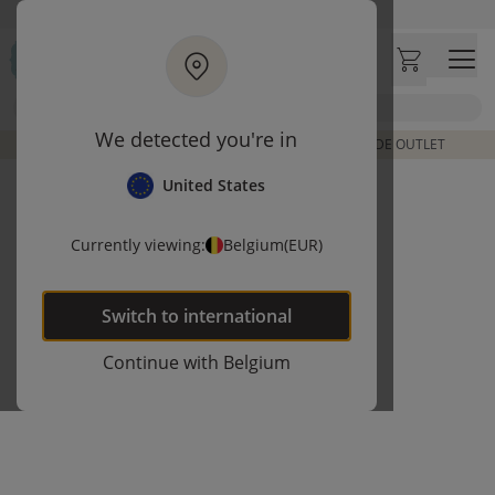
Ga naar hoofdinhoud
Bezoek onze concept store
Klantbeoordelingen
4,50/5
Zoek
We detected you're in
DE LAATSTE ITEMS UIT VORIGE COLLECTIES | SHOP DE OUTLET
United States
Currently viewing:
Belgium
(EUR)
Switch to
international
Continue with
Belgium