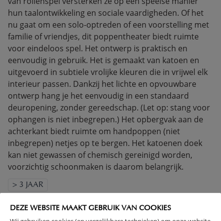
van rollenspel versterken ze op een speelse manier
hun taalontwikkeling en sociale vaardigheden. Of het
nu gaat om een solo-optreden of een voorstelling met
familie of vriendjes, dit poppentheater biedt ruimte
voor eindeloos spel. Het ontwerp is praktisch en
eenvoudig in gebruik. Het is gemaakt van katoen en
uitgevoerd in subtiele vrolijke kleuren die in vrijwel elk
interieur passen. Dankzij het lichte en opvouwbare
ontwerp hang je het eenvoudig in een standaard
deuropening, zonder gereedschap. (Let op: stang voor
ophangen is niet inbegrepen.) Het opbergvak aan de
achterkant biedt ruimte om handpoppen (niet
inbegrepen) netjes op te bergen. Het katoenen doek
kan niet gewassen of chemisch gereinigd worden,
voorzichtig schoonmaken is daarom belangrijk.
> 3 JAAR
(Lees verder)
DEZE WEBSITE MAAKT GEBRUIK VAN COOKIES