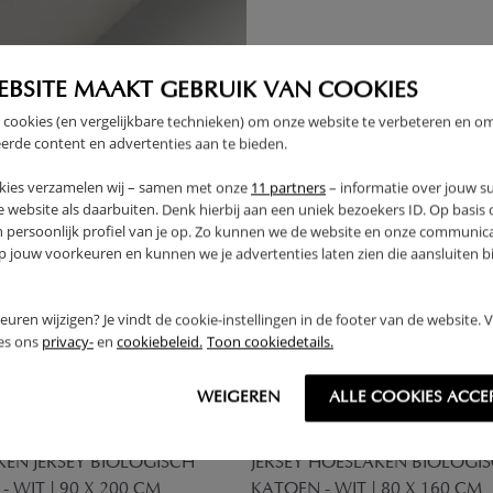
EBSITE MAAKT GEBRUIK VAN COOKIES
 cookies (en vergelijkbare technieken) om onze website te verbeteren en o
erde content en advertenties aan te bieden.
kies verzamelen wij – samen met onze
11 partners
– informatie over jouw s
 website als daarbuiten. Denk hierbij aan een uniek bezoekers ID. Op basis
n persoonlijk profiel van je op. Zo kunnen we de website en onze communica
jouw voorkeuren en kunnen we je advertenties laten zien die aansluiten bi
rkeuren wijzigen? Je vindt de cookie-instellingen in de footer van de website.
ees ons
privacy-
en
cookiebeleid.
Toon cookiedetails.
WEIGEREN
ALLE COOKIES ACCE
EN JERSEY BIOLOGISCH
JERSEY HOESLAKEN BIOLOGI
- WIT | 90 X 200 CM
KATOEN - WIT | 80 X 160 CM