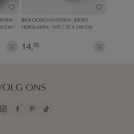
OENEN
BIOLOGISCH KATOEN | JERSEY
PEUTER HO
0 CM |
HOESLAKEN - WIT | 70 X 140 CM
«SAFARI» |
14,
17,
95
95
VOLG ONS