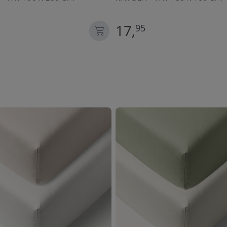
17,
95