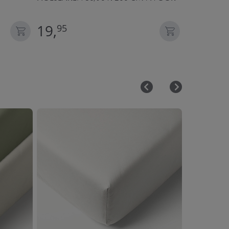
19,
27,
95
95