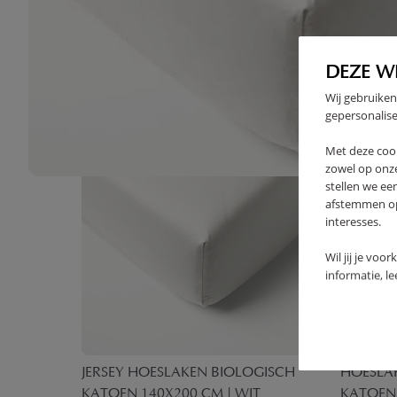
High-contrast mode
VAAK SAMEN GEKOCHT
DEZE W
Wij gebruiken
gepersonalise
Met deze coo
zowel op onze
stellen we ee
afstemmen op 
interesses.
Wil jij je voo
informatie, l
60X80 |
JERSEY HOESLAKEN BIOLOGISCH
HOESLAK
KATOEN 140X200 CM | WIT
KATOEN 