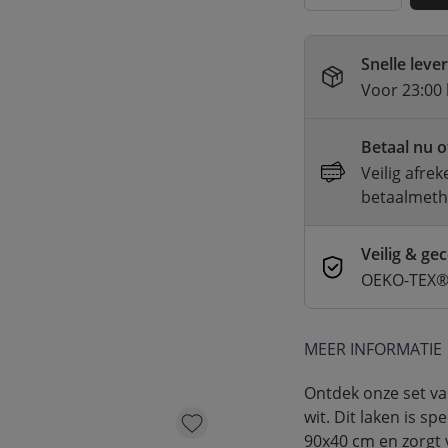
Snelle leve
Voor 23:00 
Betaal nu o
Veilig afre
betaalmet
Veilig & gec
OEKO-TEX® 
MEER INFORMATIE
Ontdek onze set va
wit. Dit laken is 
90x40 cm en zorgt 