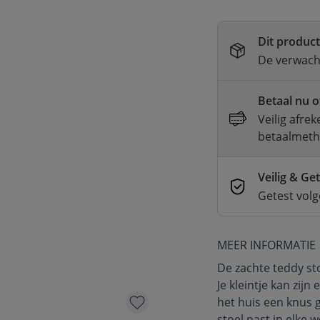
Dit product 
De verwacht
Betaal nu o
Veilig afre
betaalmet
Veilig & Ge
Getest vol
MEER INFORMATIE
De zachte teddy st
Je kleintje kan zij
het huis een knus g
stoel past in elke