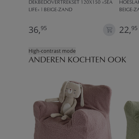
 | 50X60CM
DEKBEDOVERTREKSET 120X150 «SEA
HOESLAK
LIFE» | BEIGE-ZAND
BEIGE-
36,
22,
95
95
High-contrast mode
ANDEREN KOCHTEN OOK