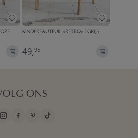
ROZE
KINDERFAUTEUIL «RETRO» | GRIJS
OPBERGPOEF
49,
49,
95
95
VOLG ONS