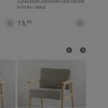
AANKLEEDKUSSENHOES MOUSSELINE
DIERENKO
KATOEN | BEIGE
MUURDECOR
13,
24,
95
95