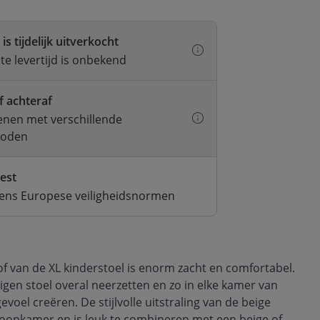
is tijdelijk uitverkocht
e levertijd is onbekend
f achteraf
kenen met verschillende
hoden
test
gens Europese veiligheidsnormen
of van de XL kinderstoel is enorm zacht en comfortabel.
n eigen stoel overal neerzetten en zo in elke kamer van
evoel creëren. De stijlvolle uitstraling van de beige
 woonkamer en is leuk te combineren met een beige of