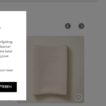
m
urfgedrag,
 daarvan
tie beter
j jouw
 Voor meer
PTEREN