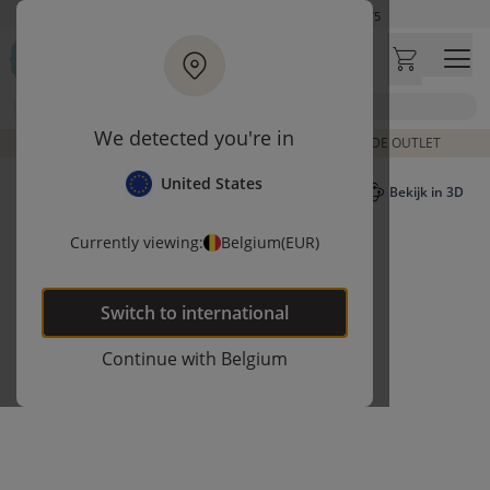
Ga naar hoofdinhoud
Klantbeoordelingen
4,50/5
Op werkdagen besteld, zelfde dag verzonden
Bezoek onze concept store
Zoek
Klantbeoordelingen
4,50/5
We detected you're in
DE LAATSTE ITEMS UIT VORIGE COLLECTIES | SHOP DE OUTLET
United States
Bekijk in 3D
Currently viewing:
Belgium
(EUR)
Switch to
international
Continue with
Belgium