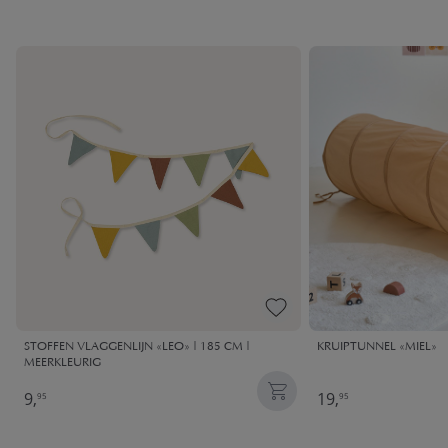
STOFFEN VLAGGENLIJN «LEO» | 185 CM |
KRUIPTUNNEL «MIEL»
MEERKLEURIG
9,
19,
95
95