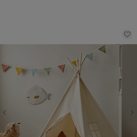
TIPI SPEELTENT «ÉTÉ» | 158 CM HOOG |
OFF-WHITE
59,
95
KLIK EN BESTEL
Op voorraad