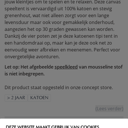
jouw kleintjes om te spelen en te relaxen. Deze canvas
speeltent is vervaardigd uit 100% katoen en stevig
grenenhout, wat niet alleen zorgt voor een lange
levensduur maar ook voor gemakkelijk onderhoud,
aangezien het op 30 graden gewassen kan worden.
Dankzij de vier poten zet je deze katoenen tipi tent in
een handomdraai op, maar kan je deze ook net zo
eenvoudig weer afbreken en meenemen. Perfect voor
onvergetelijke avonturen.
Let op: Het afgebeelde
speelkleed
van mousseline stof
is niet inbegrepen.
Dit product staat opgesteld in onze concept store.
> 2 JAAR
KATOEN
(Lees verder)
WAARSCHUWING
DEZE WEBSITE MAAKT GEBRUIK VAN COOKIES