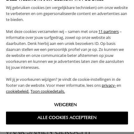
Wij gebruiken cookies (en vergelijkbare technieken) om onze website
PRODUCTEIGENSCHAPPEN
te verbeteren en om gepersonaliseerde content en advertenties aan
te bieden.
PLUS- EN MINPUNTEN
Met deze cookies verzamelen wij – samen met onze
11 partners
–
informatie over jouw surfgedrag, zowel op onze website als
daarbuiten. Denk hierbij aan een uniek bezoekers ID. Op basis
REVIEWS
daarvan stellen we een persoonlijk profiel van je op. Zo kunnen we
de website en onze communicatie beter afstemmen op jouw
voorkeuren en kunnen we je advertenties laten zien die aansluiten
bij jouw interesses.
FAQ
Wil jij je voorkeuren wijzigen? Je vindt de cookie-instellingen in de
footer van de website. Voor meer informatie, lees ons
privacy-
en
RETOUREN
cookiebeleid.
Toon cookiedetails.
WEIGEREN
ALLE COOKIES ACCEPTEREN
High-contrast mode
VAAK SAMEN GEKOCHT