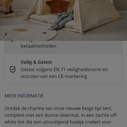
Snelle levering
Voor 23:00 besteld, dezelfde dag
verzonden
Betaal nu of achteraf
Veilig afrekenen met verschillende
betaalmethoden
Veilig & Getest
Getest volgens EN 71-veiligheidsnorm en
voorzien van een CE-markering
MEER INFORMATIE
Ontdek de charme van onze nieuwe beige tipi tent,
compleet met een dunne vloermat, in een zachte off-
white tint die een uitnodigend hoekje creëert voor