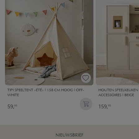
TIPI SPEELTENT «ÉTÉ» | 158 CM HOOG | OFF-
HOUTEN SPEELKEUKEN X
WHITE
ACCESSOIRES | BEIGE
59,
159,
95
95
NIEUWSBRIEF