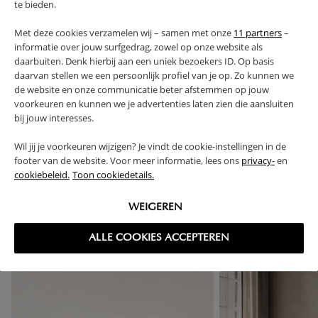
te bieden.
PRODUCTEIGENSCHAPPEN
Met deze cookies verzamelen wij – samen met onze
11 partners
–
PLUS- EN MINPUNTEN
informatie over jouw surfgedrag, zowel op onze website als
daarbuiten. Denk hierbij aan een uniek bezoekers ID. Op basis
daarvan stellen we een persoonlijk profiel van je op. Zo kunnen we
FAQ
de website en onze communicatie beter afstemmen op jouw
voorkeuren en kunnen we je advertenties laten zien die aansluiten
bij jouw interesses.
RETOUREN
Wil jij je voorkeuren wijzigen? Je vindt de cookie-instellingen in de
footer van de website. Voor meer informatie, lees ons
privacy-
en
cookiebeleid.
Toon cookiedetails.
High-contrast mode
WEIGEREN
VAAK SAMEN GEKOCHT
ALLE COOKIES ACCEPTEREN