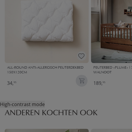
ALL-ROUND ANTI-ALLERGISCH PEUTERDEKBED
PEUTERBED «PLUME» | 7
150X120CM
WALNOOT
34,
189,
95
95
High-contrast mode
ANDEREN KOCHTEN OOK