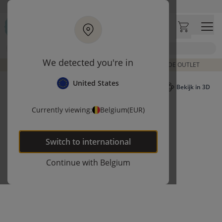
Ga naar hoofdinhoud
Bezoek onze concept store
Klantbeoordelingen
4,50/5
Zoek
We detected you're in
DE LAATSTE ITEMS UIT VORIGE COLLECTIES | SHOP DE OUTLET
United States
Bekijk in 3D
Currently viewing:
Belgium
(EUR)
Switch to
international
Continue with
Belgium