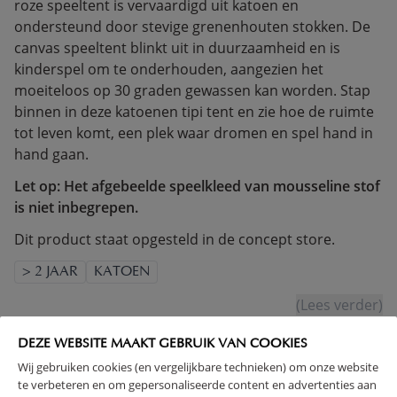
roze speeltent is vervaardigd uit katoen en
ondersteund door stevige grenenhouten stokken. De
canvas speeltent blinkt uit in duurzaamheid en is
kinderspel om te onderhouden, aangezien het
moeiteloos op 30 graden gewassen kan worden. Stap
binnen in deze katoenen tipi tent en zie hoe de ruimte
tot leven komt, een plek waar dromen en spel hand in
hand gaan.
Let op: Het afgebeelde speelkleed van mousseline stof
is niet inbegrepen.
Dit product staat opgesteld in de concept store.
> 2 JAAR
KATOEN
(Lees verder)
DEZE WEBSITE MAAKT GEBRUIK VAN COOKIES
WAARSCHUWING
Wij gebruiken cookies (en vergelijkbare technieken) om onze website
te verbeteren en om gepersonaliseerde content en advertenties aan