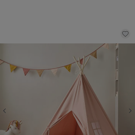
TIPI SPEELTENT «ÉTÉ» | 158 CM HOOG |
ROZE
59,
95
KLIK EN BESTEL
Op voorraad