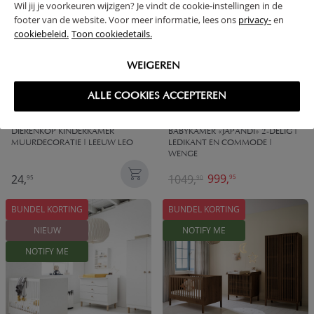
Wil jij je voorkeuren wijzigen? Je vindt de cookie-instellingen in de
NOTIFY ME
footer van de website. Voor meer informatie, lees ons
privacy-
en
cookiebeleid.
Toon cookiedetails.
WEIGEREN
ALLE COOKIES ACCEPTEREN
DIERENKOP KINDERKAMER
BABYKAMER «JAPANDI» 2-DELIG |
MUURDECORATIE | LEEUW LEO
LEDIKANT EN COMMODE |
WENGE
999,
24,
1049,
95
95
90
BUNDEL KORTING
BUNDEL KORTING
NIEUW
NOTIFY ME
NOTIFY ME