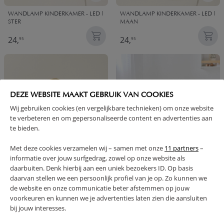
WANDLAMP KINDERKAMER - LED |
WANDLAMP KINDERKAMER - LED |
STER
MAAN
24,
24,
95
95
DEZE WEBSITE MAAKT GEBRUIK VAN COOKIES
Wij gebruiken cookies (en vergelijkbare technieken) om onze website
te verbeteren en om gepersonaliseerde content en advertenties aan
te bieden.
Met deze cookies verzamelen wij – samen met onze
11 partners
–
informatie over jouw surfgedrag, zowel op onze website als
KINDERKAMER WANDLAMP - LED |
2 KONIJNENSTOELTJES MET
daarbuiten. Denk hierbij aan een uniek bezoekers ID. Op basis
WOLK
TAFELTJE - WIT | PEUTERSTOELTJES
daarvan stellen we een persoonlijk profiel van je op. Zo kunnen we
de website en onze communicatie beter afstemmen op jouw
24,
124,
95
95
voorkeuren en kunnen we je advertenties laten zien die aansluiten
bij jouw interesses.
BUNDEL KORTING