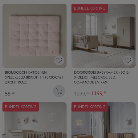
BUNDEL KORTING
BIOLOGISCH KATOENEN
DOORGROEI BABYKAMER «SOIE»
SPEELKLEED BISCUIT | 110X85CM |
3-DELIG | MEEGROEIBED,
ZACHT ROZE
COMMODE EN KAST
1199,
59,
1299,
95
95
85
BUNDEL KORTING
BUNDEL KORTING