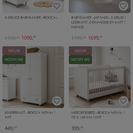
3-DELIGE BABYKAMER «BOCCA»
BABYKAMER «JAPANDI» 3-DELIG |
LEDIKANT, COMMODE EN KAST |
WENGE
1090,
1699,
1199,
1799,
86
95
85
85
NIEUW
NIEUW
NOTIFY ME
NOTIFY ME
KINDERKAST «BOCCA NOVA» |
MEEGROEIBED «BOCCA NOVA» |
WIT
70 X 140 CM | WIT
449,
399,
95
95