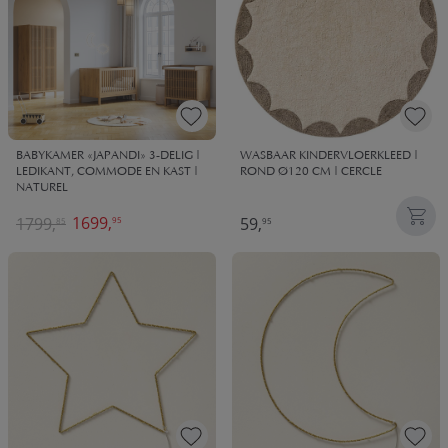
BABYKAMER «JAPANDI» 3-DELIG |
WASBAAR KINDERVLOERKLEED |
LEDIKANT, COMMODE EN KAST |
ROND Ø120 CM | CERCLE
NATUREL
1699,
1799,
59,
95
85
95