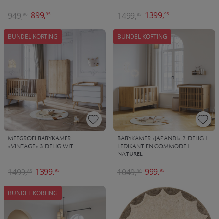
899,
1399,
949,
1499,
95
95
90
85
BUNDEL KORTING
BUNDEL KORTING
MEEGROEI BABYKAMER
BABYKAMER «JAPANDI» 2-DELIG |
«VINTAGE» 3-DELIG WIT
LEDIKANT EN COMMODE |
NATUREL
1399,
999,
1499,
1049,
95
95
85
90
BUNDEL KORTING