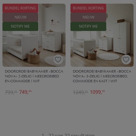
BUNDEL KORTING
BUNDEL KORTING
NIEUW
NIEUW
NOTIFY ME
NOTIFY ME
DOORGROEI BABYKAMER «BOCCA
DOORGROEI BABYKAMER «BOCCA
NOVA» 2-DELIG | MEEGROEIBED
NOVA» 3-DELIG | MEEGROEIBED,
EN COMMODE | WIT
COMMODE EN KAST | WIT
749,
1099,
799,
1249,
94
95
90
85
1 - 22 van 22 resultaten