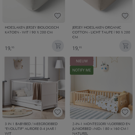
HOESLAKEN JERSEY BIOLOGISCH
JERSEY HOESLAKEN ORGANIC
KATOEN - WIT | 90 X 200 CM
COTTON - LICHT TAUPE | 90 X 200
CM
19,
19,
95
95
NIEUW
NOTIFY ME
3 IN 1 BABYBED / MEEGROEIBED
2-IN-1 MONTESSORI VLOERBED EN
"EVOLUTIF" AURORE 0-4 JAAR |
JUNIORBED «NID» | 80 × 160 CM |
WIT
NATUREL