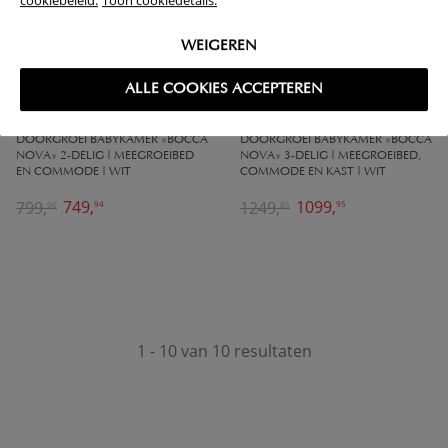
cookiebeleid.
Toon cookiedetails.
WEIGEREN
ALLE COOKIES ACCEPTEREN
DOORGROEI BABYKAMER «BOCCA
DOORGROEI BABYKAMER «BOCCA
NOVA» 2-DELIG | MEEGROEIBED
NOVA» 3-DELIG | MEEGROEIBED,
EN COMMODE | WIT
COMMODE EN KAST | WIT
749,
1099,
799,
1249,
94
95
90
85
1 - 10 van 10 resultaten