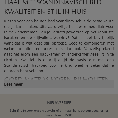
HAAL MET SCANDINAVISCH BED
KWALITEIT EN STIJL IN HUIS
Kiezen voor een houten bed Scandinavisch is de beste keuze
die je kunt maken. Uiteraard wil je het beste meubilair voor
in de kinderkamer. Ben je verliefd geworden op het robuuste
karakter en de stijlvolle afwerking? Dat is heel begrijpelijk
want dat is wat deze stijl oproept. Goed te combineren met
welke inrichting en accessoires dan ook. Vanzelfsprekend
gaat het erom een babykamer of kinderkamer gezellig in te
richten. Kwaliteit is daarbij altijd de basis, dus met een
Scandinavisch babybed voor je kind weet je zeker dat je
daaraan hebt voldaan.
GOED MATRAS KOPEN BIJ HOUTEN
Lees meer..
BED SCANDINAVISCH VOOR KIND
Een roomwit Scandinavisch bed voor je kind is een prachtig
meubelstuk. Perfect te combineren met meubels in dezelfde
NIEUWSBRIEF
stijl of met tweedehandse meubels. Het blijft een eyecatcher,
Schrijf je in voor onze nieuwsbrief en maak kans op een voucher ter
en is natuurlijk het belangrijkste onderdeel van een gezellige
waarde van 150€