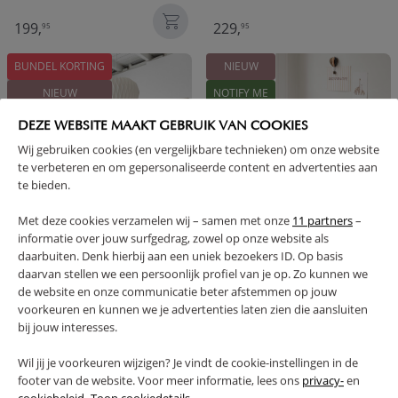
199,
229,
95
95
BUNDEL KORTING
NIEUW
NIEUW
NOTIFY ME
NOTIFY ME
DEZE WEBSITE MAAKT GEBRUIK VAN COOKIES
Wij gebruiken cookies (en vergelijkbare technieken) om onze website
te verbeteren en om gepersonaliseerde content en advertenties aan
te bieden.
Met deze cookies verzamelen wij – samen met onze
11 partners
–
informatie over jouw surfgedrag, zowel op onze website als
3-DELIGE BABYKAMER «BOCCA»
MEEGROEIBED «BOCCA NOVA» |
daarbuiten. Denk hierbij aan een uniek bezoekers ID. Op basis
70 X 140 CM | WIT
daarvan stellen we een persoonlijk profiel van je op. Zo kunnen we
de website en onze communicatie beter afstemmen op jouw
1090,
1199,
399,
86
85
95
voorkeuren en kunnen we je advertenties laten zien die aansluiten
bij jouw interesses.
BUNDEL KORTING
BUNDEL KORTING
Wil jij je voorkeuren wijzigen? Je vindt de cookie-instellingen in de
NIEUW
NIEUW
footer van de website. Voor meer informatie, lees ons
privacy-
en
NOTIFY ME
NOTIFY ME