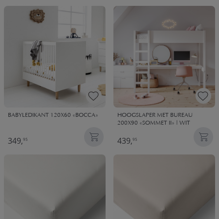
design geplaatst hebt.
BABYLEDIKANT 120X60 «BOCCA»
HOOGSLAPER MET BUREAU
200X90 «SOMMET II» | WIT
349,
439,
95
95