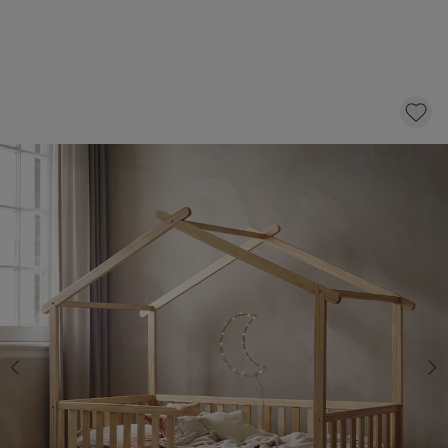
BEDHUISJE / JUNIORBED «MAISON» | 160 X
80 CM | NATUREL
289,
95
KLIK EN BESTEL
Op voorraad
Maat