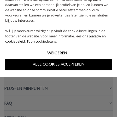
voor dit huisjes bed zijn ook bij ons verkrijgbaar.
daarvan stellen we een persoonlijk profiel van je op. Zo kunnen we
de website en onze communicatie beter afstemmen op jouw
> 4 JAAR
1 JAAR GARANTIE
voorkeuren en kunnen we je advertenties laten zien die aansluiten
bij jouw interesses.
VERVAARDIGD UIT MASSIEF HOUT
SOLIDE CONSTRUCTIE
Wil jij je voorkeuren wijzigen? Je vindt de cookie-instellingen in de
INCLUSIEF STEVIGE LATTENBODEM
footer van de website. Voor meer informatie, lees ons
privacy-
en
cookiebeleid.
Toon cookiedetails.
(Lees verder)
WEIGEREN
WAARSCHUWING
ALLE COOKIES ACCEPTEREN
PRODUCTEIGENSCHAPPEN
PLUS- EN MINPUNTEN
FAQ