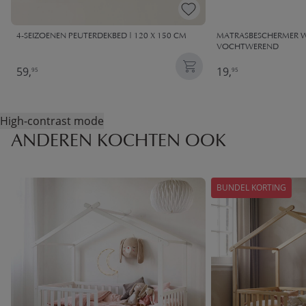
4-SEIZOENEN PEUTERDEKBED | 120 X 150 CM
MATRASBESCHERMER WI
VOCHTWEREND
59,
19,
95
95
High-contrast mode
ANDEREN KOCHTEN OOK
BUNDEL KORTING