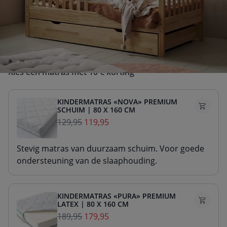
160x80
90x200
Inclusief lade
Ja
Nee
Kies een matras met 10 € korting
KINDERMATRAS «NOVA» PREMIUM
SCHUIM | 80 X 160 CM
129,95
119,95
Stevig matras van duurzaam schuim. Voor goede
ondersteuning van de slaaphouding.
KINDERMATRAS «PURA» PREMIUM
LATEX | 80 X 160 CM
189,95
179,95