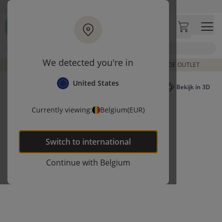
Ga naar hoofdinhoud
Bezoek onze concept store
Klantbeoordelingen
4,50/5
Zoek
We detected you're in
DE LAATSTE ITEMS UIT VORIGE COLLECTIES | SHOP DE OUTLET
United States
Bekijk in 3D
Currently viewing:
Belgium
(EUR)
Switch to
international
Continue with
Belgium