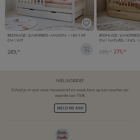
BEDHUISJE / JUNIORBED «MAISON» | 160 X 80
BEDHUISJE / JUNIORBED
CM | WIT
CM | NATUREL | INCL
275,
289,
289,
84
95
95
NIEUWSBRIEF
Schrijf je in voor onze nieuwsbrief en maak kans op een voucher ter
waarde van 150€
MELD ME AAN