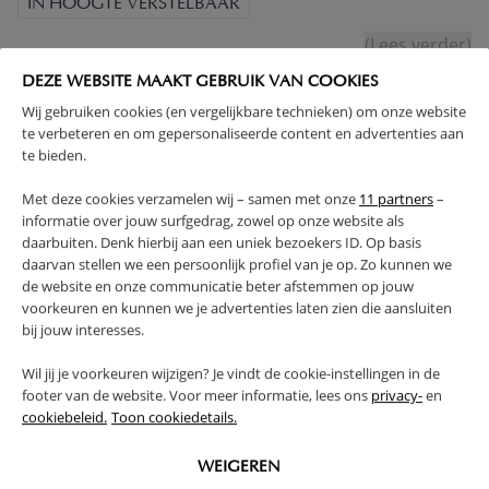
IN HOOGTE VERSTELBAAR
(Lees verder)
DEZE WEBSITE MAAKT GEBRUIK VAN COOKIES
WAARSCHUWING
Wij gebruiken cookies (en vergelijkbare technieken) om onze website
te verbeteren en om gepersonaliseerde content en advertenties aan
te bieden.
PRODUCTEIGENSCHAPPEN
Met deze cookies verzamelen wij – samen met onze
11 partners
–
informatie over jouw surfgedrag, zowel op onze website als
PLUS- EN MINPUNTEN
daarbuiten. Denk hierbij aan een uniek bezoekers ID. Op basis
daarvan stellen we een persoonlijk profiel van je op. Zo kunnen we
de website en onze communicatie beter afstemmen op jouw
FAQ
voorkeuren en kunnen we je advertenties laten zien die aansluiten
bij jouw interesses.
RETOUREN
Wil jij je voorkeuren wijzigen? Je vindt de cookie-instellingen in de
footer van de website. Voor meer informatie, lees ons
privacy-
en
cookiebeleid.
Toon cookiedetails.
DE SET BESTAAT UIT DE VOLGENDE
WEIGEREN