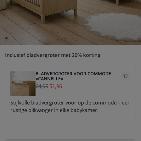
Geniet van extra voordeel bij de aankoop van
een 2- of 3-delige babykamerset!
De prijs van de set wordt berekend op basis van de
verkoopprijs van de afzonderlijke producten.
Inclusief bladvergroter met 20% korting
BLADVERGROTER VOOR COMMODE
«CANNELLE»
64,95
51,96
Stijlvolle bladvergroter voor op de commode – een
rustige blikvanger in elke babykamer.