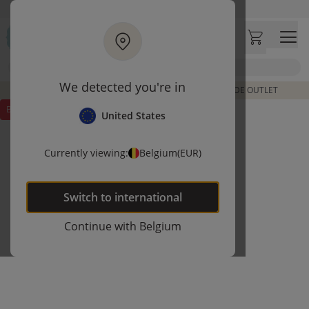
Ga naar hoofdinhoud
Bezoek onze concept store
Klantbeoordelingen
4,50/5
Zoek
We detected you're in
DE LAATSTE ITEMS UIT VORIGE COLLECTIES | SHOP DE OUTLET
BUNDEL KORTING
United States
Currently viewing:
Belgium
(EUR)
Switch to
international
Continue with
Belgium