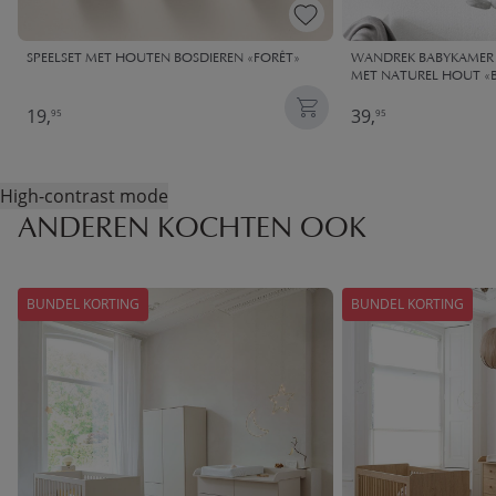
SPEELSET MET HOUTEN BOSDIEREN «FORÊT»
WANDREK BABYKAMER 
MET NATUREL HOUT «BR
19,
39,
95
95
High-contrast mode
ANDEREN KOCHTEN OOK
BUNDEL KORTING
BUNDEL KORTING