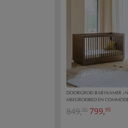
DOORGROEI BABYKAMER «NO
MEEGROEIBED EN COMMODE
799,
849,
95
90