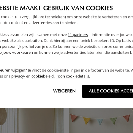
EBSITE MAAKT GEBRUIK VAN COOKIES
 cookies (en vergelijkbare technieken) om onze website te verbeteren en o
erde content en advertenties aan te bieden.
kies verzamelen wij – samen met onze
11 partners
– informatie over jouw s
 website als daarbuiten. Denk hierbij aan een uniek bezoekers ID. Op basis
n persoonlijk profiel van je op. Zo kunnen we de website en onze communica
jouw voorkeuren en kunnen we je advertenties laten zien die aansluiten bi
OCOA
MEEGROEIBED «NOMA» | 70 
399,
95
rkeuren wijzigen? Je vindt de cookie-instellingen in de footer van de website.
ees ons
privacy-
en
cookiebeleid.
Toon cookiedetails.
WEIGEREN
ALLE COOKIES ACCE