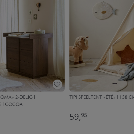
MA» 2-DELIG |
TIPI SPEELTENT «ÉTÉ» | 158
 | COCOA
59,
95