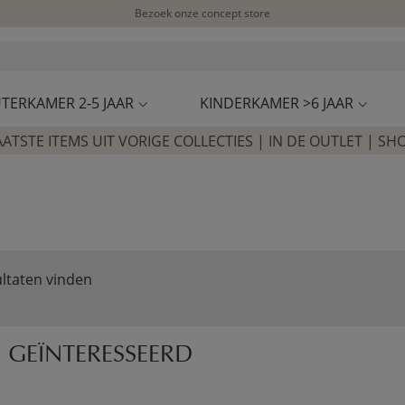
Bezoek onze concept store
Klantbeoordelingen
4,54/5
TERKAMER 2-5 JAAR
KINDERKAMER >6 JAAR
AATSTE ITEMS UIT VORIGE COLLECTIES | IN DE OUTLET | SH
ltaten vinden
 GEÏNTERESSEERD