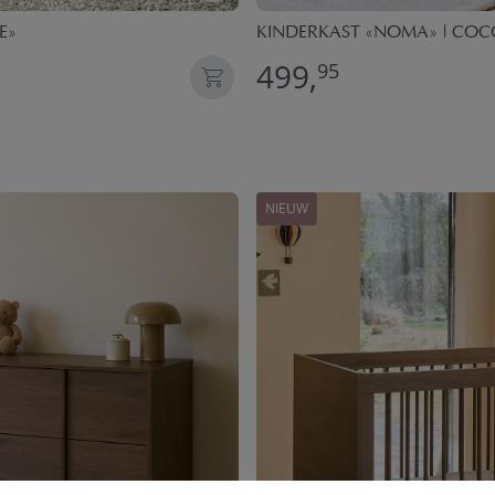
E»
KINDERKAST «NOMA» | CO
499,
95
NIEUW