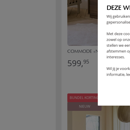
DEZE W
Wij gebruiken
gepersonalise
Met deze coo
zowel op onze
stellen we ee
afstemmen op 
COMMODE «NOMA» XL | C
interesses.
599,
95
Wil jij je voo
informatie, l
BUNDEL KORTING
NIEUW