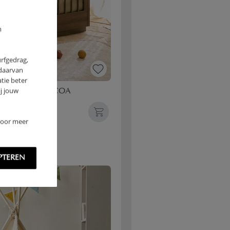
m
urfgedrag,
 daarvan
tie beter
j jouw
X 140 CM | COCOA
 Voor meer
PTEREN