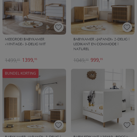
MEEGROEI BABYKAMER
BABYKAMER «JAPANDI» 2-DELIG |
«VINTAGE» 3-DELIG WIT
LEDIKANT EN COMMODE |
NATUREL
1399,
999,
1499,
1049,
95
95
85
90
BUNDEL KORTING