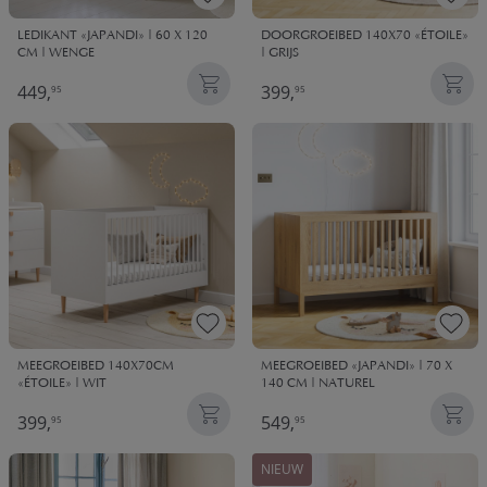
LEDIKANT «JAPANDI» | 60 X 120
DOORGROEIBED 140X70 «ÉTOILE»
CM | WENGE
| GRIJS
449,
399,
95
95
MEEGROEIBED 140X70CM
MEEGROEIBED «JAPANDI» | 70 X
«ÉTOILE» | WIT
140 CM | NATUREL
399,
549,
95
95
NIEUW