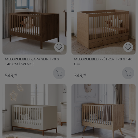
MEEGROEIBED «JAPANDI» | 70 X
MEEGROEIBED «RÉTRO» | 70 X 140
140 CM | WENGE
CM
549,
349,
95
95