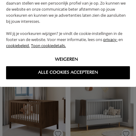
daarvan stellen we een persoonlijk profiel van je op. Zo kunnen we
de website en onze communicatie beter afstemmen op jouw
voorkeuren en kunnen we je advertenties laten zien die aansluiten
bij jouw interesses.
Wil jij je voorkeuren wijzigen? Je vindt de cookie-instellingen in de
footer van de website. Voor meer informatie, lees ons
privacy-
en
cookiebeleid.
Toon cookiedetails.
LEDIKANT «HETRE» | 60 X 120 CM |
LEDIKANT «JAPANDI» | 60 X 120
WALNOOT
CM | NATUREL
WEIGEREN
169,
449,
95
95
ALLE COOKIES ACCEPTEREN