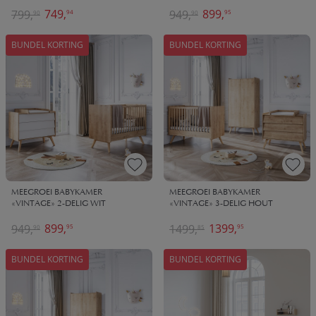
749,
899,
799,
949,
94
95
90
90
BUNDEL KORTING
BUNDEL KORTING
MEEGROEI BABYKAMER
MEEGROEI BABYKAMER
«VINTAGE» 2-DELIG WIT
«VINTAGE» 3-DELIG HOUT
899,
1399,
949,
1499,
95
95
90
85
BUNDEL KORTING
BUNDEL KORTING