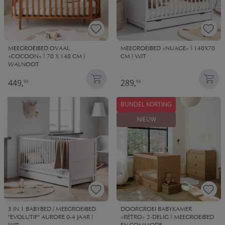
MEEGROEIBED OVAAL
MEEGROEIBED «NUAGE» | 140X70
«COCOON» | 70 X 140 CM |
CM | WIT
WALNOOT
449,
289,
95
95
BUNDEL KORTING
NIEUW
3 IN 1 BABYBED / MEEGROEIBED
DOORGROEI BABYKAMER
"EVOLUTIF" AURORE 0-4 JAAR |
«RÉTRO» 2-DELIG | MEEGROEIBED