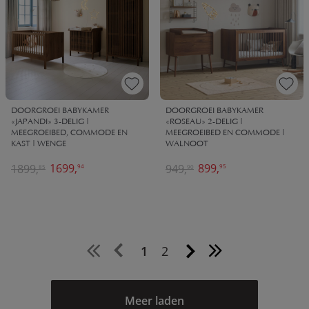
DOORGROEI BABYKAMER
DOORGROEI BABYKAMER
«JAPANDI» 3-DELIG |
«ROSEAU» 2-DELIG |
MEEGROEIBED, COMMODE EN
MEEGROEIBED EN COMMODE |
KAST | WENGE
WALNOOT
1699,
899,
1899,
949,
94
95
85
90
1
2
Meer laden