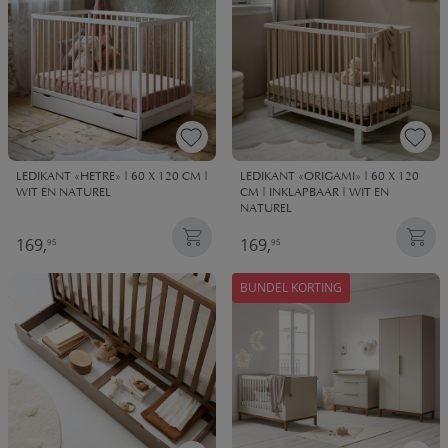
LEDIKANT «HETRE» | 60 X 120 CM |
LEDIKANT «ORIGAMI» | 60 X 120
WIT EN NATUREL
CM | INKLAPBAAR | WIT EN
NATUREL
169,
169,
95
95
BUNDEL KORTING