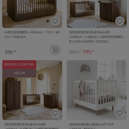
MEEGROEIBED «NOMA» | 70 X 140
DOORGROEI BABYKAMER
CM | COCOA
«NOMA» 2-DELIG | MEEGROEIBED
EN COMMODE | COCOA
799,
399,
849,
95
95
90
BUNDEL KORTING
NIEUW
DOORGROEI BABYKAMER
DOORGROEI LEDIKANT WIT