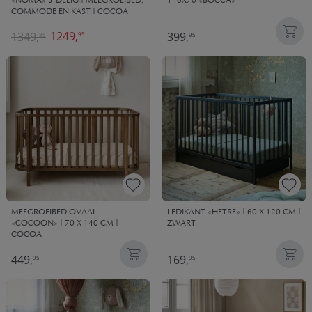
«NOMA» 3-DELIG | MEEGROEIBED,
140X70 «BOCCA»
COMMODE EN KAST | COCOA
1249,
1349,
399,
95
85
95
MEEGROEIBED OVAAL
LEDIKANT «HETRE» | 60 X 120 CM |
«COCOON» | 70 X 140 CM |
ZWART
COCOA
449,
169,
95
95