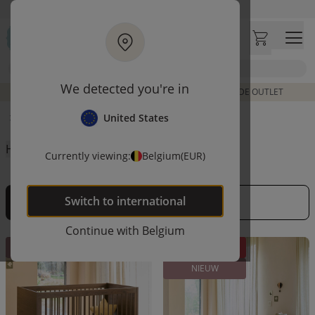
Ga naar hoofdinhoud
Klantbeoordelingen
4,54/5
Zoek
We detected you're in
DE LAATSTE ITEMS UIT VORIGE COLLECTIES | SHOP DE OUTLET
Home
Babykamer
Babybed hout
United States
High-contrast mode
Currently viewing:
Belgium
(EUR)
Switch to
international
Filteren
Continue with
Belgium
NIEUW
BUNDEL KORTING
NIEUW