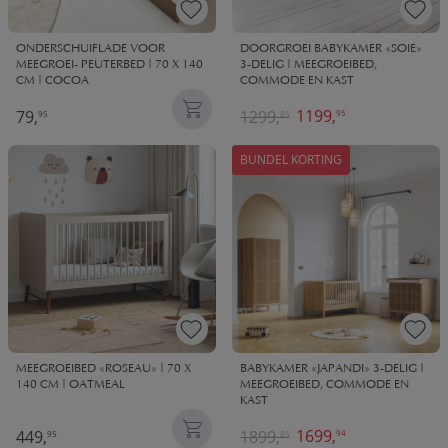
ONDERSCHUIFLADE VOOR
DOORGROEI BABYKAMER «SOIE»
MEEGROEI- PEUTERBED | 70 X 140
3-DELIG | MEEGROEIBED,
CM | COCOA
COMMODE EN KAST
1199,
79,
1299,
95
95
85
BUNDEL KORTING
MEEGROEIBED «ROSEAU» | 70 X
BABYKAMER «JAPANDI» 3-DELIG |
140 CM | OATMEAL
MEEGROEIBED, COMMODE EN
KAST
1699,
449,
1899,
94
95
85