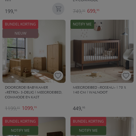
WIT
EN COMMODE
699,
199,
749,
95
95
90
BUNDEL KORTING
NOTIFY ME
NIEUW
DOORGROEI BABYKAMER
MEEGROEIBED «ROSEAU» | 70 X
«RÉTRO» 3-DELIG | MEEGROEIBED,
140 CM | WALNOOT
COMMODE EN KAST
1099,
1199,
449,
95
85
95
BUNDEL KORTING
BUNDEL KORTING
NOTIFY ME
NOTIFY ME