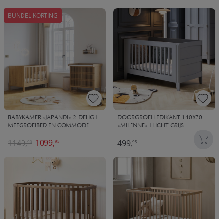
BUNDEL KORTING
BABYKAMER «JAPANDI» 2-DELIG |
DOORGROEI LEDIKANT 140X70
MEEGROEIBED EN COMMODE
«MILENNE» | LICHT GRIJS
1099,
1149,
499,
95
90
95