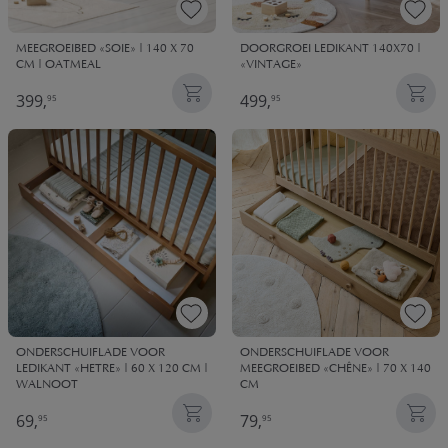
MEEGROEIBED «SOIE» | 140 X 70
DOORGROEI LEDIKANT 140X70 |
CM | OATMEAL
«VINTAGE»
399,
499,
95
95
ONDERSCHUIFLADE VOOR
ONDERSCHUIFLADE VOOR
LEDIKANT «HETRE» | 60 X 120 CM |
MEEGROEIBED «CHÊNE» | 70 X 140
WALNOOT
CM
69,
79,
95
95