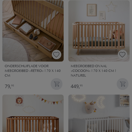
ONDERSCHUIFLADE VOOR
MEEGROEIBED OVAAL
MEEGROEIBED «RÉTRO» | 70 X 140
«COCOON» | 70 X 140 CM |
CM
NATUREL
79,
449,
95
95