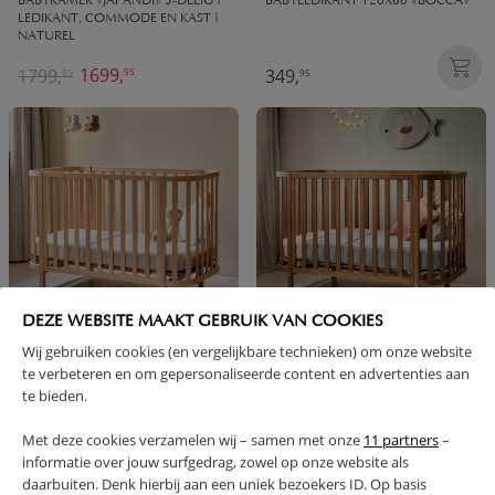
BABYKAMER «JAPANDI» 3-DELIG |
BABYLEDIKANT 120X60 «BOCCA»
LEDIKANT, COMMODE EN KAST |
NATUREL
1699,
1799,
349,
95
85
95
DEZE WEBSITE MAAKT GEBRUIK VAN COOKIES
Wij gebruiken cookies (en vergelijkbare technieken) om onze website
OVAAL LEDIKANT «COCOON» | 60
OVAAL LEDIKANT «COCOON» |
te verbeteren en om gepersonaliseerde content en advertenties aan
X 120 CM | NATUREL
60X120 CM | WALNOOT
te bieden.
299,
299,
95
95
Met deze cookies verzamelen wij – samen met onze
11 partners
–
informatie over jouw surfgedrag, zowel op onze website als
daarbuiten. Denk hierbij aan een uniek bezoekers ID. Op basis