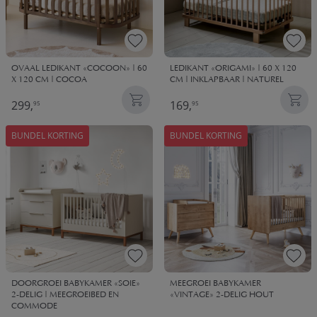
OVAAL LEDIKANT «COCOON» | 60
LEDIKANT «ORIGAMI» | 60 X 120
X 120 CM | COCOA
CM | INKLAPBAAR | NATUREL
299,
169,
95
95
BUNDEL KORTING
BUNDEL KORTING
DOORGROEI BABYKAMER «SOIE»
MEEGROEI BABYKAMER
2-DELIG | MEEGROEIBED EN
«VINTAGE» 2-DELIG HOUT
COMMODE